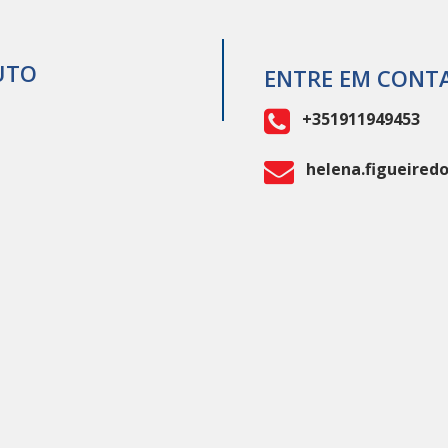
UTO
ENTRE EM CONT
+351911949453
helena.figueired