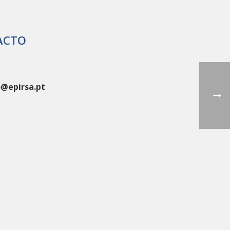
ACTO
o@epirsa.pt