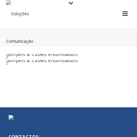
HOME
/
CHICOTES E CABOS RF
JUMPERS & CABLES ENSAMBLADOS
JUMPERS & CABLES ENSAMBLADOS
Chicotes e Cabos RF
,
Dados, Ethernet, Sinal
Chicotes & Cabos RF
,
Chicotes e Cabos RF
CONTACTOS: