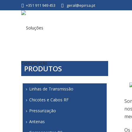
+351 911 949 453
geral@epirsa.pt
PRODUTOS
Linhas de Transmissão
Chicotes e Cabos RF
Som
nos
Pressurização
med
Antenas
Os 