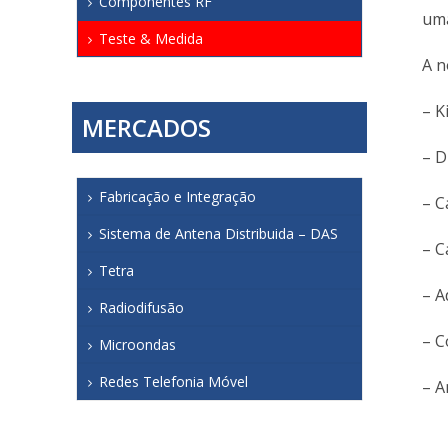
Componentes RF
uma
Teste & Medida
A n
– K
MERCADOS
– D
Fabricação e Integração
– C
Sistema de Antena Distribuida – DAS
– C
Tetra
– A
Radiodifusão
– C
Microondas
Redes Telefonia Móvel
– A